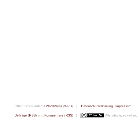
Other Times läuft mit
WordPress
(
WPD
) |
Datenschutzerklärung
Impressum
Beiträge (RSS)
und
Kommentare (RSS)
|
Alle Inhalte, soweit n