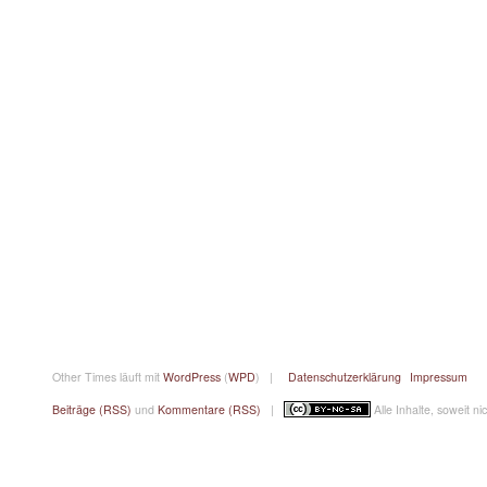
Other Times läuft mit
WordPress
(
WPD
) |
Datenschutzerklärung
Impressum
Beiträge (RSS)
und
Kommentare (RSS)
|
Alle Inhalte, soweit n