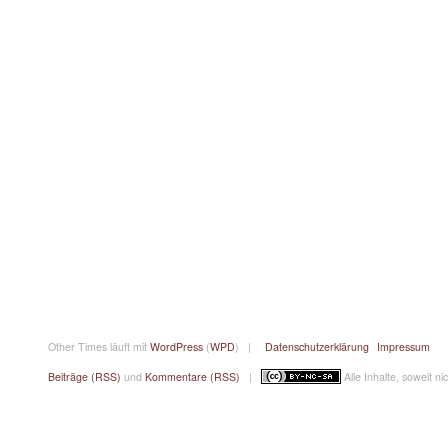
Other Times läuft mit
WordPress
(
WPD
) |
Datenschutzerklärung
Impressum
Beiträge (RSS)
und
Kommentare (RSS)
|
Alle Inhalte, soweit n