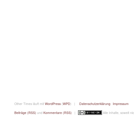
Other Times läuft mit
WordPress
(
WPD
) |
Datenschutzerklärung
Impressum
Beiträge (RSS)
und
Kommentare (RSS)
|
Alle Inhalte, soweit n