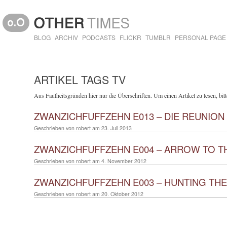
BLOG
ARCHIV
PODCASTS
FLICKR
TUMBLR
PERSONAL PAGE
ARTIKEL TAGS TV
Aus Faulheitsgründen hier nur die Überschriften. Um einen Artikel zu lesen, bitte
ZWANZICHFUFFZEHN E013 – DIE REUNION
Geschrieben von
robert
am
23. Juli 2013
ZWANZICHFUFFZEHN E004 – ARROW TO T
Geschrieben von
robert
am
4. November 2012
ZWANZICHFUFFZEHN E003 – HUNTING TH
Geschrieben von
robert
am
20. Oktober 2012