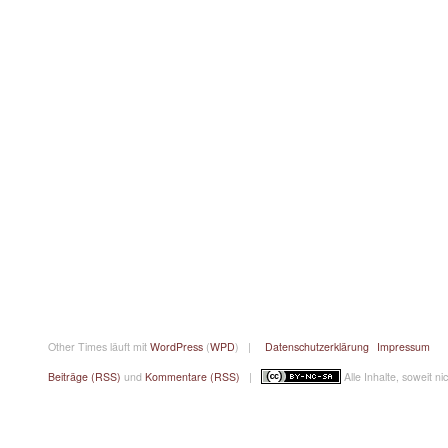
Other Times läuft mit
WordPress
(
WPD
) |
Datenschutzerklärung
Impressum
Beiträge (RSS)
und
Kommentare (RSS)
|
Alle Inhalte, soweit n