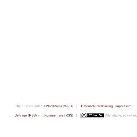
Other Times läuft mit
WordPress
(
WPD
) |
Datenschutzerklärung
Impressum
Beiträge (RSS)
und
Kommentare (RSS)
|
Alle Inhalte, soweit n